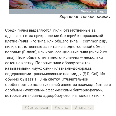
Ворсинки тонкой кишки.
Среди пилей выделяются: пили, ответственные за
адгезию, т.е. за прикрепление бактерий к поражаемой
клетке (пили 1-го типа, или общего типа — common pili)\
пили, ответственные за питание, водно-солевой обмен;
половые (F-пили), или конъюга-ционные пили (пили 2-го
типа). Пили общего типа многочисленны — несколько
сотен на клетку. Половые пили образуются так
называемыми «мужскими» клетками-донорами,
содержащими трансмиссивные плазмиды (F, R, Col). Их
обычно бывает 1—3 на клетку. Отличительной
особенностью половых пилей является взаимодействие с
особыми «мужскими» сферическими бактериофагами,
которые интенсивно адсорбируются на половых пилях.
бактериофаг
клетка
питание