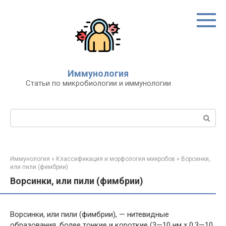
Перейти
к
контенту
Иммунология
Статьи по микробиологии и иммунологии
Поиск:
Иммунология
»
Классификация и морфология микробов
»
Ворсинки,
или пили (фимбрии)
Ворсинки, или пили (фимбрии)
Ворсинки, или пили (фимбрии), — нитевидные
образования, более тонкие и короткие (3—10 нм х 0,3—10