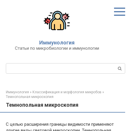
Перейти
к
контенту
Иммунология
Статьи по микробиологии и иммунологии
Поиск:
Иммунология
»
Классификация и морфология микробов
»
Темнопольная микроскопия
Темнопольная микроскопия
С целью расширения границы видимости применяют
другие виды световой микроскопии. Темнопольная