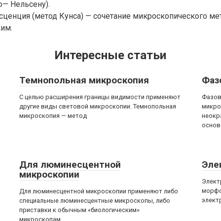
ю— Нельсену).
енция (метод Кунса) — сочетание микроскопического мет
им.
Интересные статьи
Темнопольная микроскопия
Фаз
С целью расширения границы видимости применяют
Фазов
другие виды световой микроскопии. Темнопольная
микро
микроскопия — метод
неокр
основ
Для люминесцентной
Эле
микроскопии
Элект
морфо
Для люминесцентной микроскопии применяют либо
элект
специальные люминесцентные микроскопы, либо
приставки к обычным «биологическим»
микроскопам.