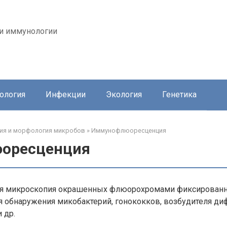
 и иммунологии
ология
Инфекции
Экология
Генетика
ия и морфология микробов
»
Иммунофлюоресценция
оресценция
я микроскопия окрашенных флюорохромами фиксированн
я обнаружения микобактерий, гонококков, возбудителя ди
 др.