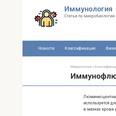
Перейти
Иммунология
к
контенту
Статьи по микробиологии
Новости
Классификация
Физи
Иммунология
»
Классификац
Иммунофлю
Люминесцентна
используется дл
в мазках крови и