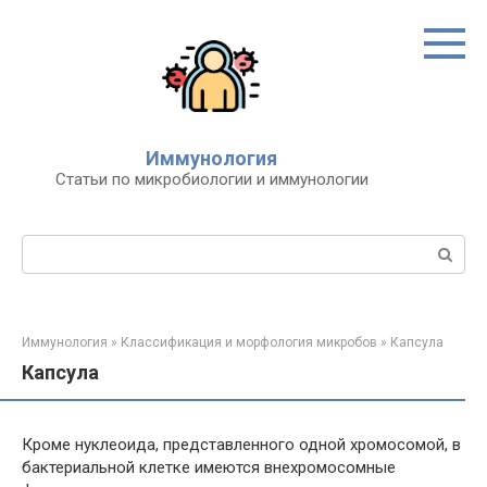
Перейти
к
контенту
Иммунология
Статьи по микробиологии и иммунологии
Поиск:
Иммунология
»
Классификация и морфология микробов
»
Капсула
Капсула
Кроме нуклеоида, представленного одной хромосомой, в
бактериальной клетке имеются внехромосомные