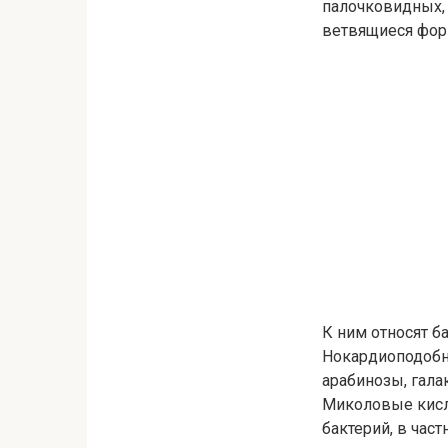
палочковидных,
ветвящиеся фор
К ним относят ба
Нокардиоподобн
арабинозы, гала
Миколовые кисл
бактерий, в ча