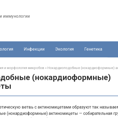
 и иммунологии
ология
Инфекции
Экология
Генетика
ия и морфология микробов
»
Нокардиоподобные (нокардиоформные) а
добные (нокардиоформные)
еты
тическую ветвь с актиномицетами образуют так называ
ые (нокардиоформные) актиномицеты — собирательная гр