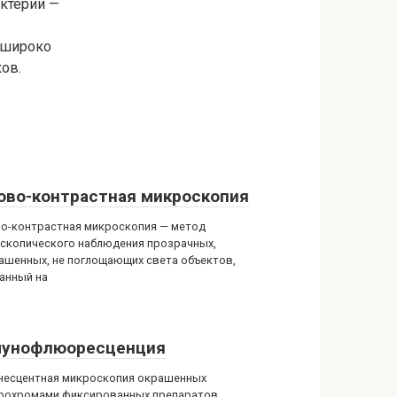
актерии —
 широко
ов.
ово-контрастная микроскопия
о-контрастная микроскопия — метод
скопического наблюдения прозрачных,
ашенных, не поглощающих света объектов,
анный на
унофлюоресценция
есцентная микроскопия окрашенных
охромами фиксированных препаратов