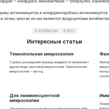
кардии — нокардиоз, микобактерий — туберкулез, коринеб
рмы актиномицетов и нокардиеподобных актиномицетов
в почве, многие из них являются продуцентами антибиотик
антибиотик
рост
Интересные статьи
Темнопольная микроскопия
Фаз
С целью расширения границы видимости применяют
Фазов
другие виды световой микроскопии. Темнопольная
микро
микроскопия — метод
неокр
основ
Для люминесцентной
Имм
микроскопии
Люмин
флюор
Для люминесцентной микроскопии применяют либо