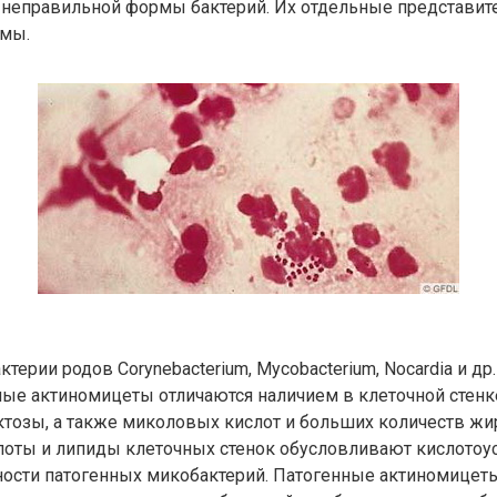
 неправильной формы бактерий. Их отдельные представит
мы.
ктерии родов Corynebacterium, Mycobacterium, Nocardia и др.
ые актиномицеты отличаются наличием в клеточной стенк
ктозы, а также миколовых кислот и больших количеств жи
оты и липиды клеточных стенок обусловливают кислотоу
стности патогенных микобактерий. Патогенные актиномице