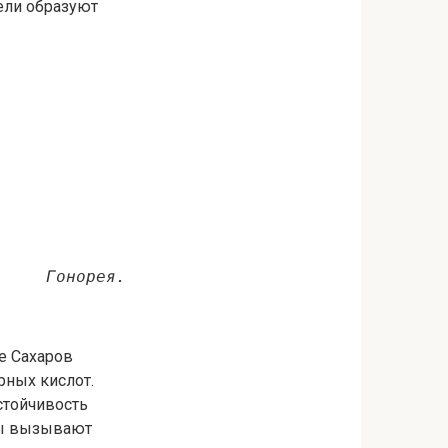
ели образуют
Гонорея.
е Сахаров
рных кислот.
стойчивость
ты вызывают