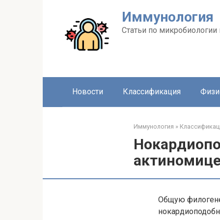
Перейти
Иммунология
к
контенту
Статьи по микробиологии
Новости
Классификация
Физи
Иммунология
»
Классификац
Нокардиопо
актиномиц
Общую филогене
нокардиоподобн