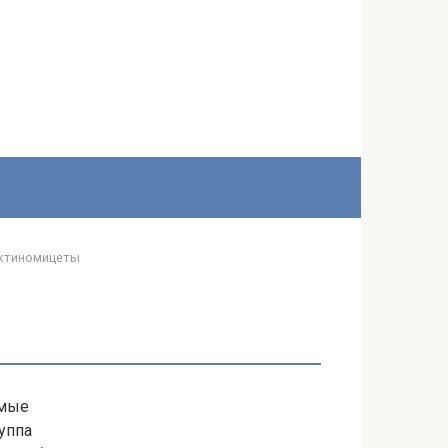
ктиномицеты
емые
уппа