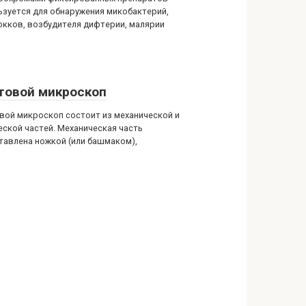
ьзуется для обнаружения микобактерий,
окков, возбудителя дифтерии, малярии
товой микроскоп
вой микроскоп состоит из механической и
еской частей. Механическая часть
тавлена ножкой (или башмаком),