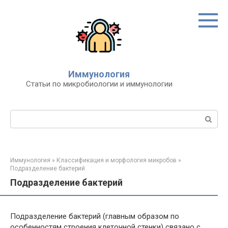
Перейти
к
контенту
Иммунология
Статьи по микробиологии и иммунологии
Поиск:
Иммунология
»
Классификация и морфология микробов
»
Подразделение бактерий
Подразделение бактерий
Подразделение бактерий (главным образом по
особенностям строения клеточной стенки) связано с