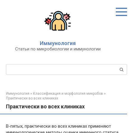
Перейти
к
контенту
Иммунология
Статьи по микробиологии и иммунологии
Поиск:
Иммунология
»
Классификация и морфология микробов
»
Практически во всех клиниках
Практически во всех клиниках
В-пятых, практически во всех клиниках применяют
иммунологические методы оценки иммунного статуса