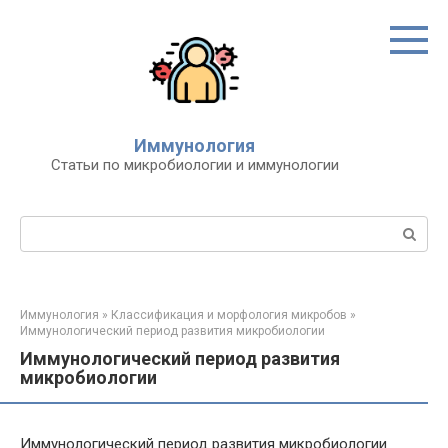
Перейти
к
контенту
Иммунология
Статьи по микробиологии и иммунологии
Поиск:
Иммунология
»
Классификация и морфология микробов
»
Иммунологический период развития микробиологии
Иммунологический период развития
микробиологии
Иммунологический период развития микробиологии