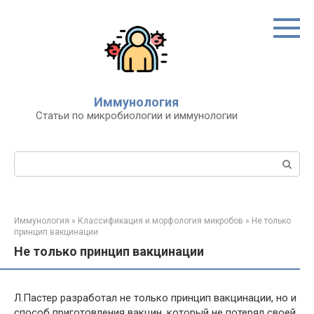
Перейти
к
контенту
Иммунология
Статьи по микробиологии и иммунологии
Поиск:
Иммунология
»
Классификация и морфология микробов
»
Не только
принцип вакцинации
Не только принцип вакцинации
Л.Пастер разработал не только принцип вакцинации, но и
способ приготовления вакцин, который не потерял своей