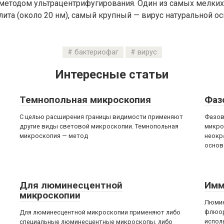
 методом ультрацентрифугирования. Один из самых мелких
ита (около 20 нм), самый крупный — вирус натуральной ос
бактериофаг
вирус
Интересные статьи
Темнопольная микроскопия
Фаз
С целью расширения границы видимости применяют
Фазов
другие виды световой микроскопии. Темнопольная
микро
микроскопия — метод
неокр
основ
Для люминесцентной
Имм
микроскопии
Люмин
флюор
Для люминесцентной микроскопии применяют либо
испол
специальные люминесцентные микроскопы, либо