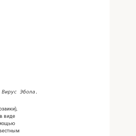
Вирус Эбола.
заики),
 в виде
омощью
звестным