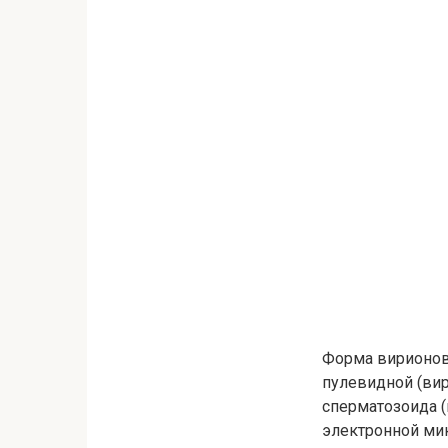
Форма вирионов 
пулевидной (вир
сперматозоида 
электронной ми