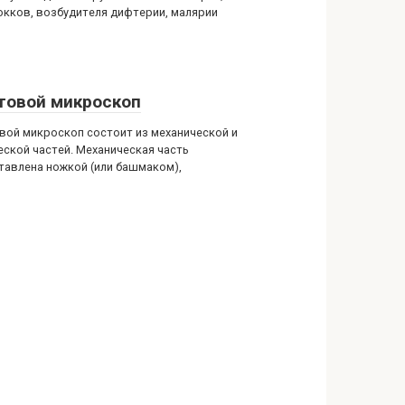
окков, возбудителя дифтерии, малярии
товой микроскоп
вой микроскоп состоит из механической и
еской частей. Механическая часть
тавлена ножкой (или башмаком),