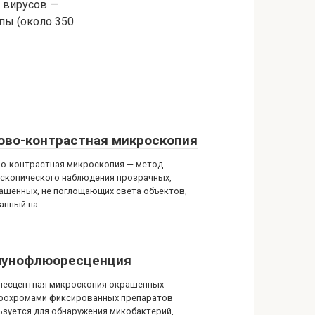
 вирусов —
пы (около 350
ово-контрастная микроскопия
о-контрастная микроскопия — метод
скопического наблюдения прозрачных,
ашенных, не поглощающих света объектов,
анный на
унофлюоресценция
есцентная микроскопия окрашенных
охромами фиксированных препаратов
ьзуется для обнаружения микобактерий,