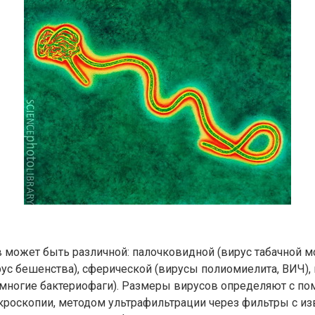
может быть различной: палочковидной (вирус табачной мо
ус бешенства), сферической (вирусы полиомиелита, ВИЧ),
(многие бактериофаги). Размеры вирусов определяют с п
кроскопии, методом ультрафильтрации через фильтры с и