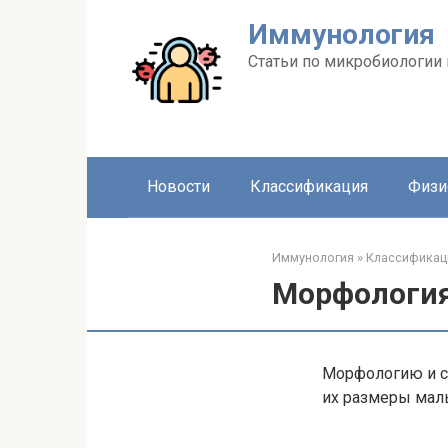
Перейти
Иммунология
к
контенту
Статьи по микробиологии
Новости
Классификация
Физи
Иммунология
»
Классификац
Морфология
Морфологию и с
их размеры малы