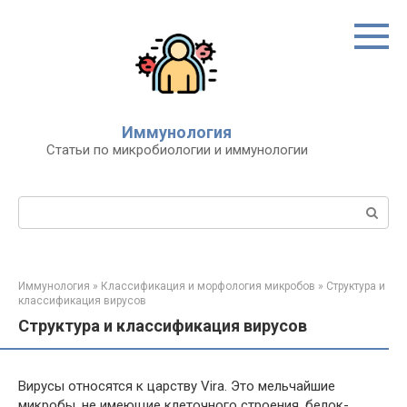
Перейти
к
контенту
Иммунология
Статьи по микробиологии и иммунологии
Поиск:
Иммунология
»
Классификация и морфология микробов
»
Структура и
классификация вирусов
Структура и классификация вирусов
Вирусы относятся к царству Vira. Это мельчайшие
микробы, не имеющие клеточного строения, белок-