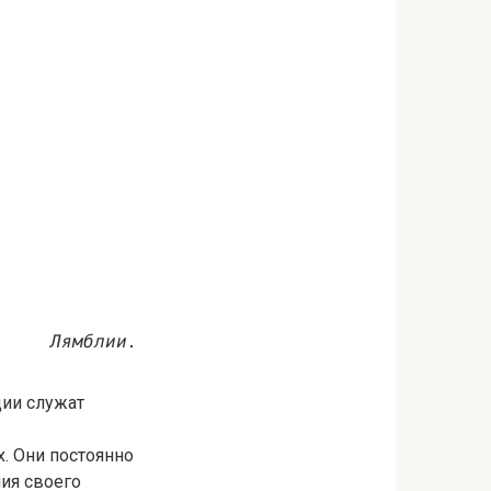
Лямблии.
ции служат
. Они постоянно
ния своего