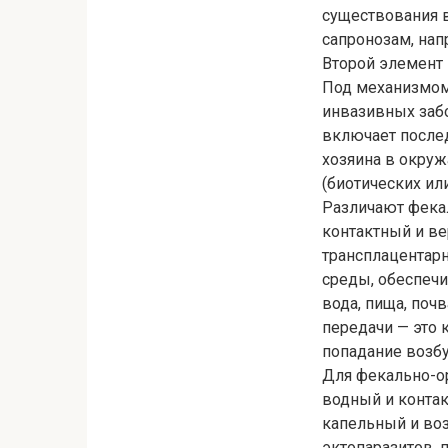
существования 
сапронозам, нап
Второй элемент 
Под механизмом
инвазивных заб
включает послед
хозяина в окру
(биотических ил
Различают фекал
контактный и вер
трансплацентар
среды, обеспечи
вода, пища, поч
передачи — это
попадание возбу
Для фекально-о
водный и контак
капельный и во
эктопаразитов, 