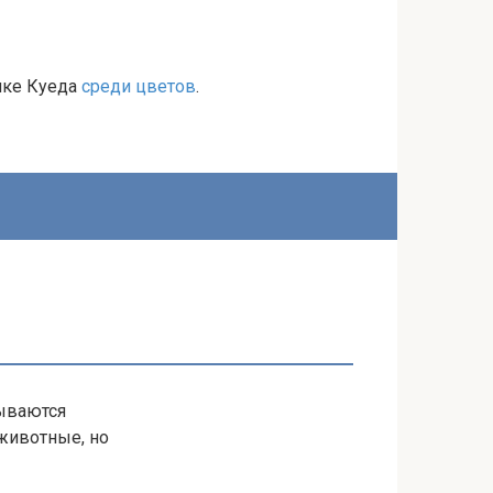
лке Куеда
среди цветов
.
зываются
животные, но