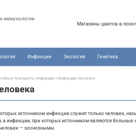
 и иммунологии
Магазины цветов в посе
ология
Инфекции
Экология
Генетика
обные препараты, инфекции
»
Инфекции человека
еловека
которых источником инфекции служит только человек, на
, а инфекции, при которых источником являются больные 
 человек — зоонознымы.