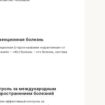
венционная болезнь
нционная (старое название «карантинная» от
carante — «40») болезнь — это болезнь, система
троль за международным
пространением болезней
лее эффективный контроль за