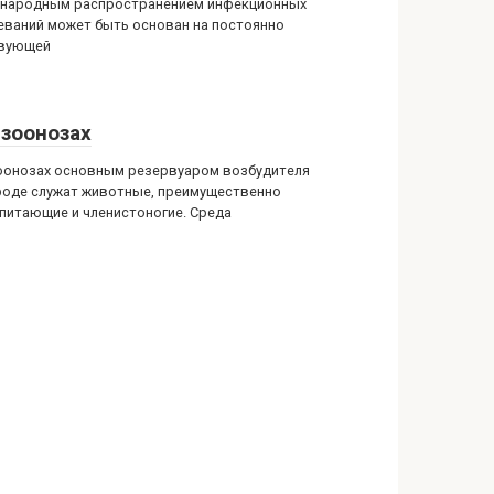
народным распространением инфекционных
еваний может быть основан на постоянно
вующей
 зоонозах
оонозах основным резервуаром возбудителя
роде служат животные, преимущественно
питающие и членистоногие. Среда