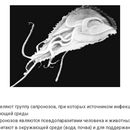
еляют группу сапронозов, при которых источником инфек
ающей среды.
ронозов являются псевдопаразитами человека и животных
битают в окружающей среде (вода, почва) и для поддержа