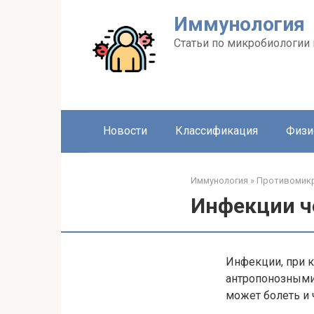
Перейти
Иммунология
к
контенту
Статьи по микробиологии
Новости
Классификация
Физи
Иммунология
»
Противомикр
Инфекции ч
Инфекции, при 
антропонозными
может болеть и