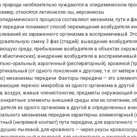
в природе необязательно нуждаются в эпидемическом проц
ример, относятся легионелле-зы, иерсиниозы.
эпидемического процесса составляют механизм, пути и фа
 передачи понимают способ перемещения возбудителя и
олеваний из зараженного организма в восприимчивый. Эт
овательную смену 3 фаз (стадий): выведение возбудителя
жающую среду; пребывание возбудителя в объектах окру
и абиотических); внедрение возбудителя в восприимчивый
ъно-оральный, аэрогенный (респираторный), кровяной (т
тикальный (от одного поколения к другому, т.е. от матери
но) механизмы передачи. Факторы передачи — это элемен
вающие перенос микробов из одного организма в другой. 
ва, воздух, живые членистоногие, предметы окружающей о
 конкретные элементы внешней среды или их сочетание, 
дителя из одного организма в другой в определенных вне
рального механизма передачи характерны алиментарный (
тный (непрямой контакт) пути передачи; для аэрогенного 
здушно-пылевой; для кровяного — через укусы кровососу
парентеральный и половой; для контактного — раневой и к