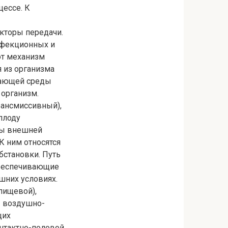
ессе. К
кторы передачи.
нфекционных и
от механизм
 из организма
жающей среды
 организм.
рансмиссивный),
 плоду
ты внешней
К ним относятся
бстановки. Путь
обеспечивающие
шних условиях.
пищевой),
— воздушно-
щих
онтактно-половой