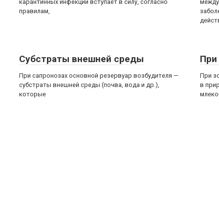
карантинных инфекций вступает в силу, согласно
между
правилам,
забол
дейст
Субстраты внешней среды
При
При сапронозах основной резервуар возбудителя —
При з
субстраты внешней среды (почва, вода и др.),
в при
которые
млеко