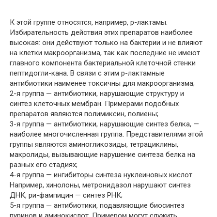
К этой группе относятся, например, р-лактамы.
Избирательность действия этих препаратов наиболее
высокая: они действуют только на бактерии и не влияют
на клетки макроорганизма, так как последние не имеют
главного компонента бактериальной клеточной стенки
пептидогли-кана. В связи с этим р-лактамные
антибиотики наименее токсичны для макроорганизма;
2-я группа — антибиотики, нарушающие структуру и
синтез клеточных мембран. Примерами подобных
препаратов являются полимиксин, полиены;
3-я группа — антибиотики, нарушающие синтез белка, —
наиболее многочисленная группа. Представителями этой
группы являются аминогликозиды, тетрациклины,
макролиды, вызывающие нарушение синтеза белка на
разных его стадиях;
4-я группа — ингибиторы синтеза нуклеиновых кислот.
Например, хинолоны, метронидазол нарушают синтез
ДНК, ри-фампицин — синтез РНК;
5-я группа — антибиотики, подавляющие биосинтез
пуринов и аминокислот. Примером могут служить