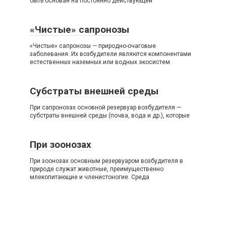
быть основан на постоянно действующей
«Чистые» сапронозы
«Чистые» сапронозы — природно-очаговые
заболевания. Их возбудители являются компонентами
естественных наземных или водных экосистем.
Субстраты внешней среды
При сапронозах основной резервуар возбудителя —
субстраты внешней среды (почва, вода и др.), которые
При зоонозах
При зоонозах основным резервуаром возбудителя в
природе служат животные, преимущественно
млекопитающие и членистоногие. Среда