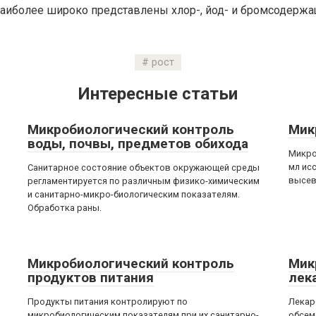
наиболее широко представлены хлор-, йод- и бромсодерж
рост
Интересные статьи
Микробиологический контроль
Мик
воды, почвы, предметов обихода
Микро
мл ис
Санитарное состояние объектов окружающей среды
высев
регламентируется по различным физико-химическим
и санитарно-микро-биологическим показателям.
Обработка раны.
Микробиологический контроль
Мик
продуктов питания
лек
Продукты питания контролируют по
Лекар
микробиологическим показателям при их санитарно-
обсем