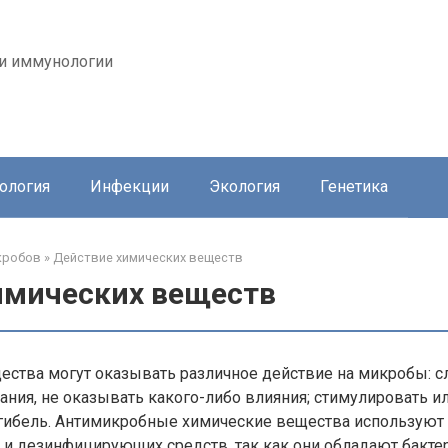
 и иммунологии
ология
Инфекции
Экология
Генетика
кробов
»
Действие химических веществ
имических веществ
ества могут оказывать различное действие на микробы: с
ания, не оказывать какого-либо влияния; стимулировать и
 гибель. Антимикробные химические вещества используют 
 и дезинфицирующих средств, так как они обладают бакт