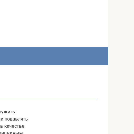
лужить
ли подавлять
в качестве
ерицидным,