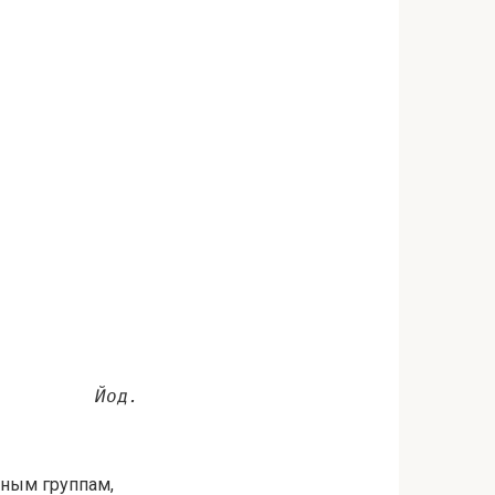
Йод.
чным группам,