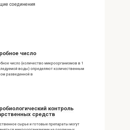
ащие соединения
робное число
бное число (количество микроорганизмов в 1
следуемой воды) определяют количественным
ом разведенной в
робиологический контроль
арственных средств
ственное сырье и готовые препараты могут
еняться микроорганизмами на различных