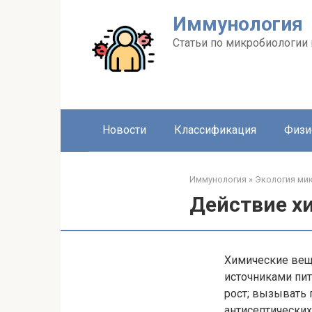
Перейти
Иммунология
к
контенту
Статьи по микробиологии
Новости
Классификация
Физи
Иммунология
»
Экология ми
Действие х
Химические вещ
источниками пит
рост; вызывать
антисептических