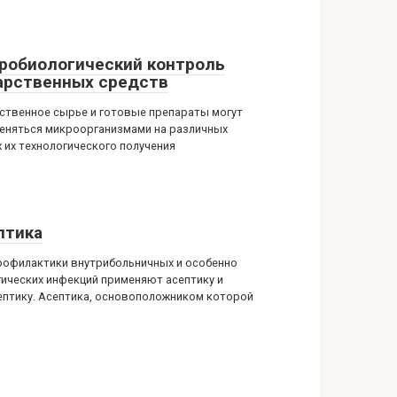
робиологический контроль
арственных средств
ственное сырье и готовые препараты могут
еняться микроорганизмами на различных
х их технологического получения
птика
рофилактики внутрибольничных и особенно
гических инфекций применяют асептику и
ептику. Асептика, основоположником которой