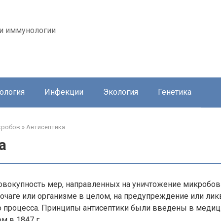
 и иммунологии
ология
Инфекции
Экология
Генетика
кробов
»
Антисептика
а
овокупность мер, направленных на уничтожение микробов 
 очаге или организме в целом, на предупреждение или ли
о процесса. Принципы антисептики были введены в медиц
 в 1847 г.