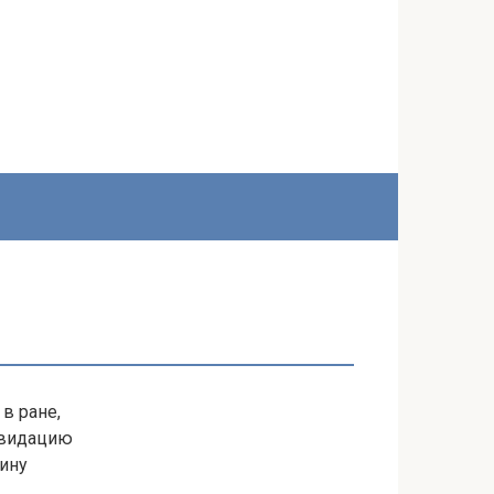
в ране,
квидацию
ину