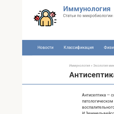
Перейти
Иммунология
к
контенту
Статьи по микробиологии
Новости
Классификация
Физи
Иммунология
»
Экология ми
Антисептик
Антисептика — с
патологическом
воспалительног
И.Земмельвейсом