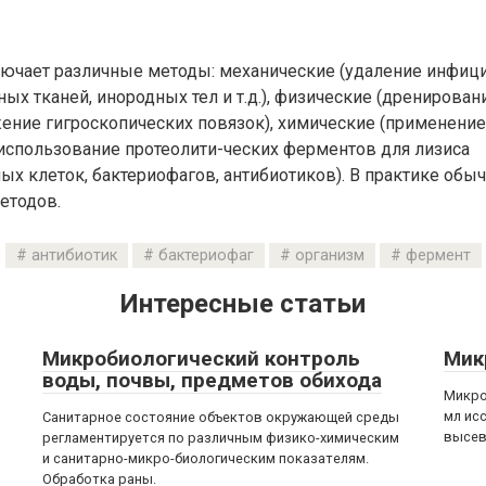
лючает различные методы: механические (удаление инфи
ых тканей, инородных тел и т.д.), физические (дренирован
ение гигроскопических повязок), химические (применение
использование протеолити-ческих ферментов для лизиса
х клеток, бактериофагов, антибиотиков). В практике обы
етодов.
антибиотик
бактериофаг
организм
фермент
Интересные статьи
Микробиологический контроль
Мик
воды, почвы, предметов обихода
Микро
мл ис
Санитарное состояние объектов окружающей среды
высев
регламентируется по различным физико-химическим
и санитарно-микро-биологическим показателям.
Обработка раны.