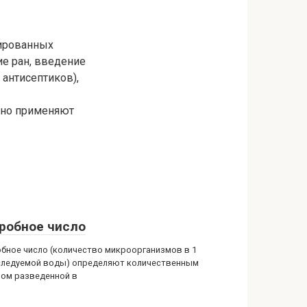
цированных
ие ран, введение
 антисептиков),
чно применяют
робное число
бное число (количество микроорганизмов в 1
следуемой воды) определяют количественным
ом разведенной в