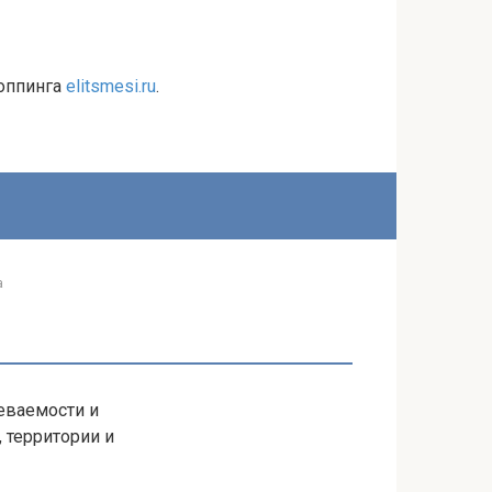
топпинга
elitsmesi.ru
.
а
еваемости и
, территории и