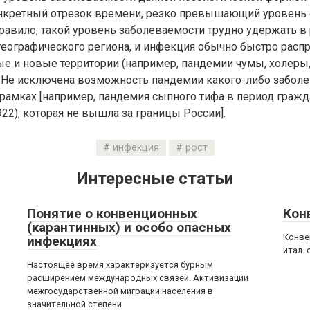
онкретный отрезок времени, резко превышающий уровень
равило, такой уровень заболеваемости трудно удержать в
еографического региона, и инфекция обычно быстро распр
е и новые территории (например, пандемии чумы, холеры,
. Не исключена возможность пандемии какого-либо заболе
рамках [например, пандемия сыпного тифа в период граж
22), которая не вышла за границы России].
инфекция
рост
Интересные статьи
Понятие о конвенционных
Кон
(карантинных) и особо опасных
Конве
инфекциях
итал. 
Настоящее время характеризуется бурным
расширением международных связей. Активизации
межгосударственной миграции населения в
значительной степени