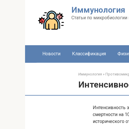
Перейти
Иммунология
к
контенту
Статьи по микробиологии
Новости
Классификация
Физи
Иммунология
»
Противомикр
Интенсивно
Интенсивность 
смертности на 1
исторического о