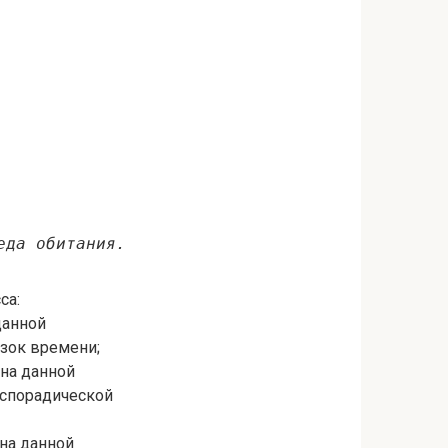
еда обитания.
са:
данной
езок времени;
 на данной
 спорадической
на данной