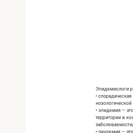
Эпидемиологи ра
• спорадическая
нозологической 
• эпидемия — эт
территории в к
заболеваемости
• пандемия — эт