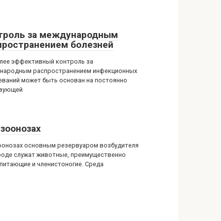
троль за международным
пространением болезней
лее эффективный контроль за
народным распространением инфекционных
еваний может быть основан на постоянно
вующей
 зоонозах
оонозах основным резервуаром возбудителя
роде служат животные, преимущественно
питающие и членистоногие. Среда