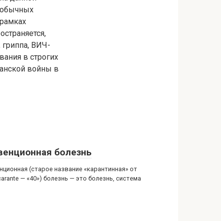
 обычных
 рамках
остраняется,
 гриппа, ВИЧ-
вания в строгих
данской войны в
венционная болезнь
нционная (старое название «карантинная» от
carante — «40») болезнь — это болезнь, система