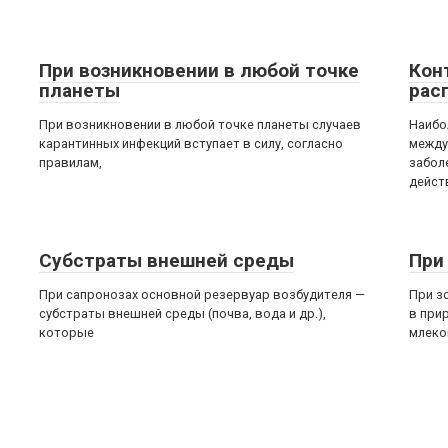
При возникновении в любой точке
Кон
планеты
рас
При возникновении в любой точке планеты случаев
Наибо
карантинных инфекций вступает в силу, согласно
между
правилам,
забол
дейст
Субстраты внешней среды
При
При сапронозах основной резервуар возбудителя —
При з
субстраты внешней среды (почва, вода и др.),
в при
которые
млеко