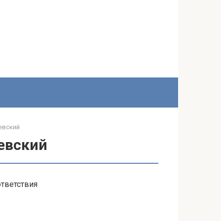
евский
евский
тветствия