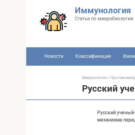
Перейти
Иммунология
к
контенту
Статьи по микробиологии
Новости
Классификация
Физи
Иммунология
»
Противомикр
Русский уч
Русский ученый
механизма перед