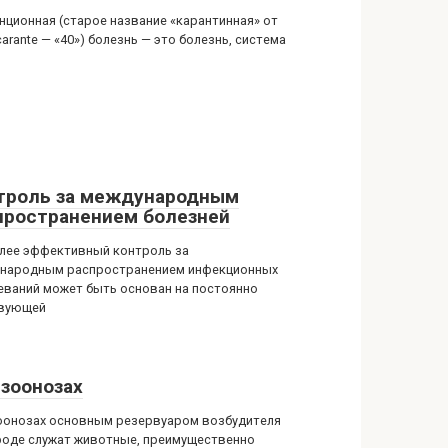
нционная (старое название «карантинная» от
carante — «40») болезнь — это болезнь, система
троль за международным
пространением болезней
лее эффективный контроль за
народным распространением инфекционных
еваний может быть основан на постоянно
вующей
 зоонозах
оонозах основным резервуаром возбудителя
роде служат животные, преимущественно