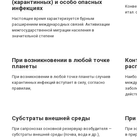
(карантинных) и особо опасных
Конве
инфекциях
итал. 
Настоящее время характеризуется бурным
расширением международных связей. Активизации
межгосударственной миграции населения в
значительной степени
При возникновении в любой точке
Кон
планеты
рас
При возникновении в любой точке планеты случаев
Наибо
карантинных инфекций вступает в силу, согласно
между
правилам,
забол
дейст
Субстраты внешней среды
При
При сапронозах основной резервуар возбудителя —
При з
субстраты внешней среды (почва, вода и др.),
в при