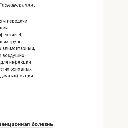
Громашевский.
тям передачи
кции
фекции; 4)
й из групп
о алиментарный,
и воздушно-
 для инфекций
 этих основных
едачи инфекции
венционная болезнь