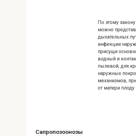
По этому закон
можно представ
дыхательных пут
инфекции наружн
присущи основн
водный и конта
пылевой; для кр
наружных покров
механизмов, пр
от матери плоду
Сапропозоонозы