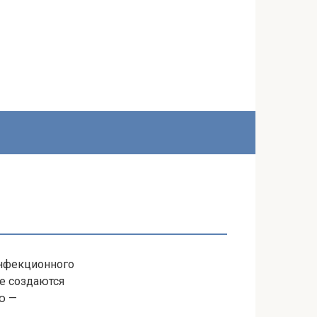
инфекционного
е создаются
ю —