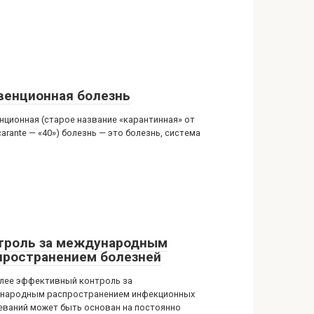
венционная болезнь
нционная (старое название «карантинная» от
carante — «40») болезнь — это болезнь, система
троль за международным
пространением болезней
лее эффективный контроль за
народным распространением инфекционных
еваний может быть основан на постоянно