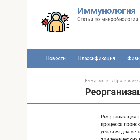
Перейти
Иммунология
к
контенту
Статьи по микробиологии
Новости
Классификация
Физи
Иммунология
»
Противомикр
Реорганиза
Реорганизация г
процесса происх
условия для ес
эпидемических 