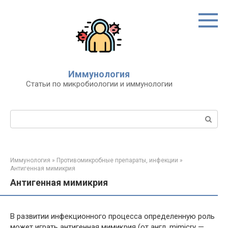
Перейти
к
контенту
Иммунология
Статьи по микробиологии и иммунологии
Поиск:
Иммунология
»
Противомикробные препараты, инфекции
»
Антигенная мимикрия
Антигенная мимикрия
В развитии инфекционного процесса определенную роль
может играть антигенная мимикрия (от англ. mimicry —