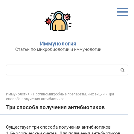
Перейти
к
контенту
Иммунология
Статьи по микробиологии и иммунологии
Поиск:
Иммунология
»
Противомикробные препараты, инфекции
»
Три
способа получения антибиотиков
Три способа получения антибиотиков
Существует три способа получения антибиотиков.
1. Биологический синтез. Для получения антибиотиков