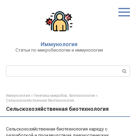
Перейти
к
контенту
Иммунология
Статьи по микробиологии и иммунологии
Поиск:
Иммунология
»
Генетика микробов, биотехнология
»
Сельскохозяйственная биотехнология
Сельскохозяйственная биотехнология
Сельскохозяйственная биотехнология наряду с
разработкой и производством диагностических,