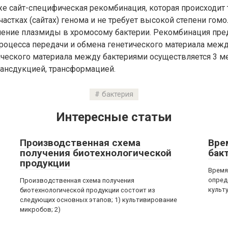
же сайт-специфическая рекомбинация, которая происходит 
астках (сайтах) генома и не требует высокой степени гом
ение плазмиды в хромосому бактерии. Рекомбинация пре
роцесса передачи и обмена генетического материала межд
ического материала между бактериями осуществляется 3 м
рансдукцией, трансформацией.
бактерия
Интересные статьи
Производственная схема
Вре
получения биотехнологической
бак
продукции
Время
опред
Производственная схема получения
культ
биотехнологической продукции состоит из
следующих основных этапов; 1) культивирование
микробов; 2)