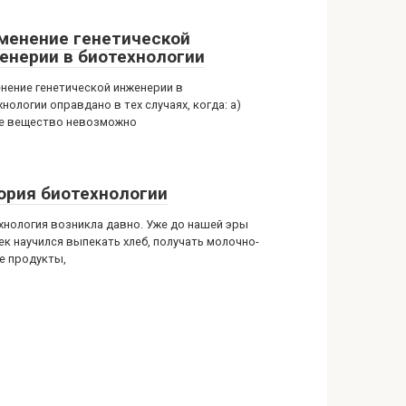
менение генетической
енерии в биотехнологии
нение генетической инженерии в
нологии оправдано в тех случаях, когда: а)
е вещество невозможно
ория биотехнологии
хнология возникла давно. Уже до нашей эры
ек научился выпекать хлеб, получать молочно-
е продукты,