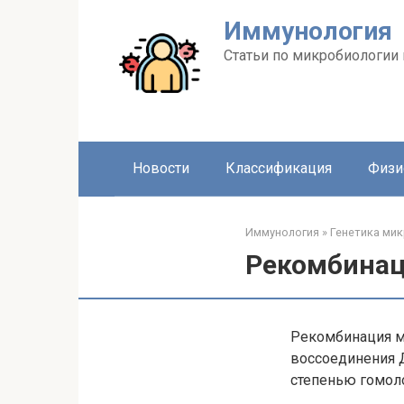
Перейти
Иммунология
к
контенту
Статьи по микробиологии
Новости
Классификация
Физи
Иммунология
»
Генетика мик
Рекомбина
Рекомбинация мо
воссоединения 
степенью гомол