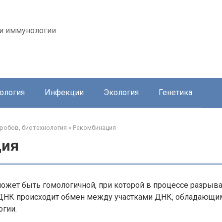
 и иммунологии
ология
Инфекции
Экология
Генетика
робов, биотехнология
»
Рекомбинация
ция
жет быть гомологичной, при которой в процессе разрыва
ДНК происходит обмен между участками ДНК, обладающи
огии.