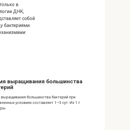
только в
ологии ДНК,
дставляет собой
у бактериями.
еханизмами:
мя выращивания большинства
терий
 выращивания большинства бактерий при
еленных условиях составляет 1—3 сут. Из 1 т
уры