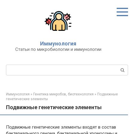
Перейти
к
контенту
Иммунология
Статьи по микробиологии и иммунологии
Поиск:
Иммунология
»
Генетика микробов, биотехнология
»
Подвижные
генетические элементы
Подвижные генетические элементы
Подвижные генетические элементы входят в состав
бактериального генома, бактериальной хромосомы и