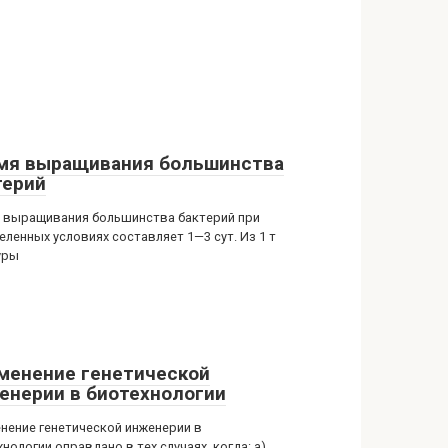
мя выращивания большинства
терий
 выращивания большинства бактерий при
еленных условиях составляет 1—3 сут. Из 1 т
уры
менение генетической
енерии в биотехнологии
нение генетической инженерии в
нологии оправдано в тех случаях, когда: а)