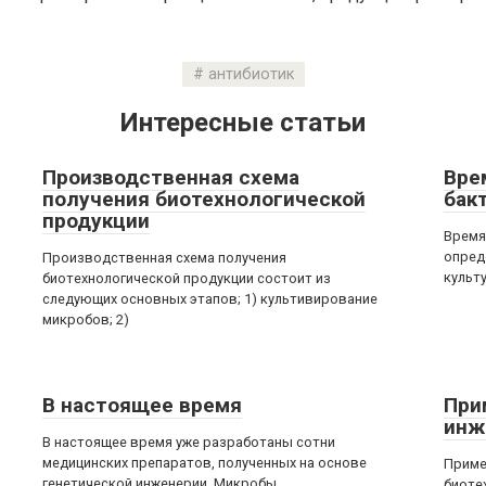
антибиотик
Интересные статьи
Производственная схема
Вре
получения биотехнологической
бак
продукции
Время
опред
Производственная схема получения
культ
биотехнологической продукции состоит из
следующих основных этапов; 1) культивирование
микробов; 2)
В настоящее время
При
инж
В настоящее время уже разработаны сотни
медицинских препаратов, полученных на основе
Приме
генетической инженерии. Микробы.
биотех