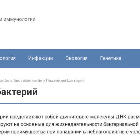
 и иммунологии
ология
Инфекции
Экология
Генетика
робов, биотехнология
»
Плазмиды бактерий
актерий
рий представляют собой двунитевые молекулы ДНК разме
дируют не основные для жизнедеятельности бактериальной
ерии преимущества при попадании в неблагоприятные усл