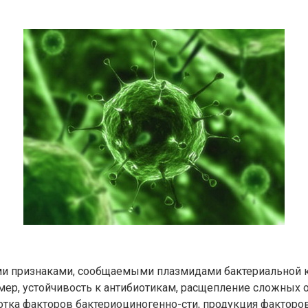
и признаками, сообщаемыми плазмидами бактериальной к
мер, устойчивость к антибиотикам, расщепление сложных 
тка факторов бактериоциногенно-сти, продукция факторов