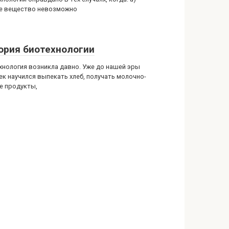
е вещество невозможно
ория биотехнологии
хнология возникла давно. Уже до нашей эры
ек научился выпекать хлеб, получать молочно-
е продукты,