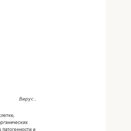
Вирус.
летке,
органических
 патогенности и