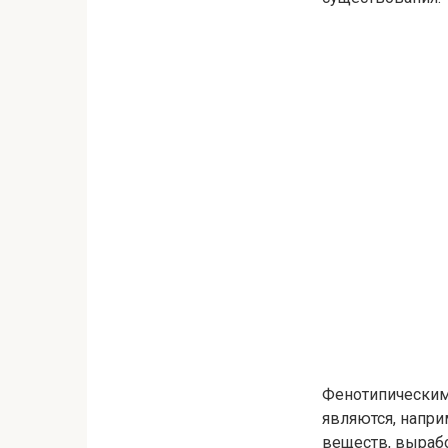
Фенотипическим
являются, напри
веществ, вырабо