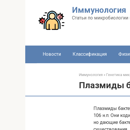
Перейти
Иммунология
к
контенту
Статьи по микробиологии
Новости
Классификация
Физи
Иммунология
»
Генетика мик
Плазмиды б
Плазмиды бакте
106 н.п. Они ко
но дающие бакт
существования.