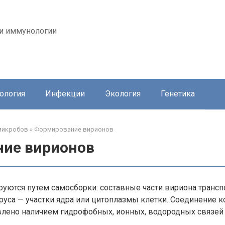
 и иммунологии
ология
Инфекции
Экология
Генетика
микробов
»
Формирование вирионов
ие вирионов
ются путем самосборки: составные части вириона трансп
руса — участки ядра или цитоплазмы клетки. Соединение 
лено наличием гидрофобных, ионных, водородных связей 