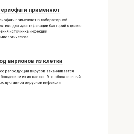
териофаги применяют
риофаги применяют в лабораторной
остике для идентификации бактерий с целью
ения источника инфекции
емиологическое
од вирионов из клетки
сс репродукции вирусов заканчивается
бождением их из клетки. Это обязательный
продуктивной вирусной инфекции,