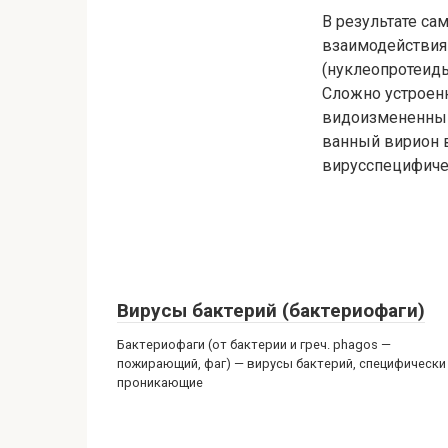
В результате са
взаимодействия
(нуклеопротеиды
Сложно устроен
видоизмененным
ванный вирион 
вирусспецифиче
Вирусы бактерий (бактериофаги)
Бактериофаги (от бактерии и греч. phagos —
пожирающий, фаг) — вирусы бактерий, специфически
проникающие