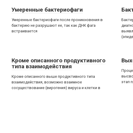
Умеренные бактериофаги
Бак
Умеренные бактериофаги после проникновения в
Бакте
бактерию не разрушают ее, так как ДНК фага
диагн
встраивается
выявл
(эпид
Кроме описанного продуктивного
Вых
типа взаимодействия
Проце
высво
Кроме описанного выше продуктивного типа
этап 
взаимодействия, возможно взаимное
сосуществование (вирогения) вируса и клетки в