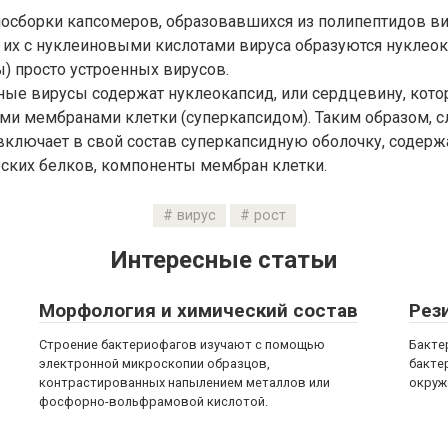
мосборки капсомеров, образовавшихся из полипептидов ви
 их с нуклеиновыми кислотами вируса образуются нуклео
) просто устроенных вирусов.
ные вирусы содержат нуклеокапсид, или сердцевину, кот
и мембранами клетки (суперкапсидом). Таким образом, с
включает в свой состав суперкапсидную оболочку, содер
ских белков, компоненты мембран клетки.
вирус
рост
Интересные статьи
Морфология и химический состав
Рез
Строение бактериофагов изучают с помощью
Бакте
электронной микроскопии образцов,
бакте
контрастированных напылением металлов или
окруж
фосфорно-вольфрамовой кислотой.