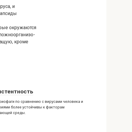
руса, и
капсиды
орые окружаются
ложноорганизо-
жащую, кроме
истентность
риофаги по сравнению с вирусами человека и
риями более устойчивы к факторам
ающей среды.