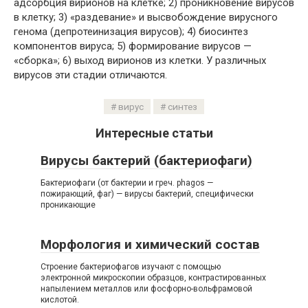
адсорбция вирионов на клетке; 2) проникновение вирусов
в клетку; 3) «раздевание» и высвобождение вирусного
генома (депротеинизация вирусов); 4) биосинтез
компонентов вируса; 5) формирование вирусов —
«сборка»; 6) выход вирионов из клетки. У различных
вирусов эти стадии отличаются.
вирус
синтез
Интересные статьи
Вирусы бактерий (бактериофаги)
Бактериофаги (от бактерии и греч. phagos —
пожирающий, фаг) — вирусы бактерий, специфически
проникающие
Морфология и химический состав
Строение бактериофагов изучают с помощью
электронной микроскопии образцов, контрастированных
напылением металлов или фосфорно-вольфрамовой
кислотой.