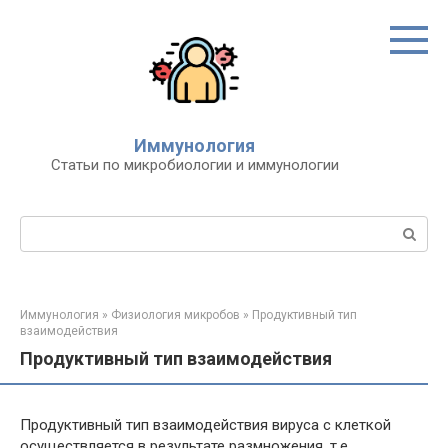
Перейти
к
контенту
Иммунология
Статьи по микробиологии и иммунологии
Поиск:
Иммунология
»
Физиология микробов
»
Продуктивный тип
взаимодействия
Продуктивный тип взаимодействия
Продуктивный тип взаимодействия вируса с клеткой
осуществляется в результате размножения, т.е.