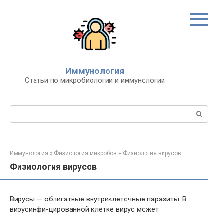
Перейти
к
контенту
Иммунология
Статьи по микробиологии и иммунологии
Поиск:
Иммунология
»
Физиология микробов
»
Физиология вирусов
Физиология вирусов
Вирусы — облигатные внутриклеточные паразиты. В
вирусинфи-цированной клетке вирус может