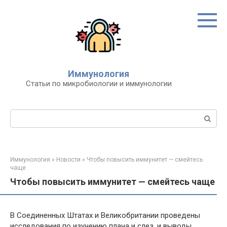
Перейти
к
контенту
Иммунология
Статьи по микробиологии и иммунологии
Поиск:
Иммунология
»
Новости
»
Чтобы повысить иммунитет — смейтесь
чаще
Чтобы повысить иммунитет — смейтесь чаще
В Соединенных Штатах и Великобритании проведены
исследования по изучению плача и слез, и выводы